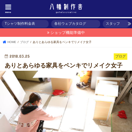
menu
Tシャツ制作料金表
各社ウェブカタログ
スタッフ
ショップ機能準備中
HOME
ブログ
ありとあらゆる家具をペンキでリメイク女子
2018.03.25
ブログ
ありとあらゆる家具をペンキでリメイク女子