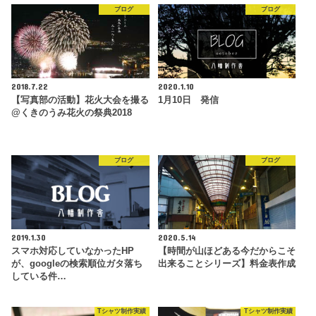
ブログ
ブログ
2018.7.22
2020.1.10
【写真部の活動】花火大会を撮る
1月10日 発信
@くきのうみ花火の祭典2018
ブログ
ブログ
2019.1.30
2020.5.14
スマホ対応していなかったHP
【時間が山ほどある今だからこそ
が、googleの検索順位ガタ落ち
出来ることシリーズ】料金表作成
している件…
Tシャツ制作実績
Tシャツ制作実績