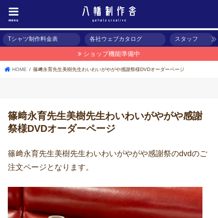
menu
Tシャツ制作料金表
各社ウェブカタログ
スタッフ
ショップ機能準備中
HOME
篠﨑永育先生美樹先生わいわいがやがや感謝祭様DVDオーダーページ
篠﨑永育先生美樹先生わいわいがやがや感謝
祭様DVDオーダーページ
篠﨑永育先生美樹先生わいわいがやがや感謝祭のdvdのご
注文ページとなります。