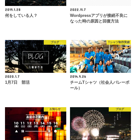
2019.1.28
2022.11.7
何をしている人？
Wordpressアプリが接続不良に
なった時の原因と回復方法
ブログ
Tシャツ制作実績
2020.1.7
2014.9.26
1月7日 部活
チームTシャツ（社会人バレーボ
ール）
お知らせ
ブログ