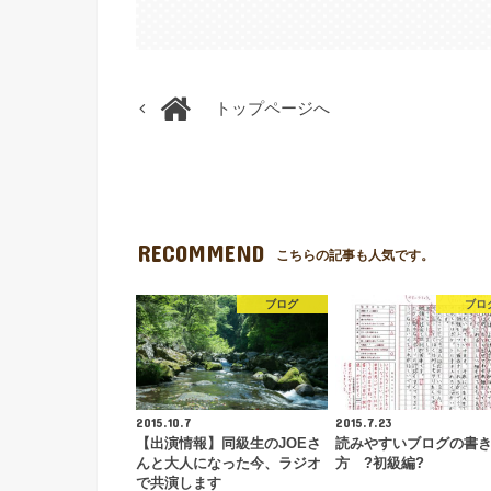
トップページへ
RECOMMEND
こちらの記事も人気です。
ブログ
ブロ
2015.10.7
2015.7.23
【出演情報】同級生のJOEさ
読みやすいブログの書
んと大人になった今、ラジオ
方 ?初級編?
で共演します