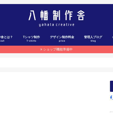
作舎とは？
Tシャツ制作
デザイン制作料金
管理人ブログ
bout
T-shirts
price
blog
ショップ機能準備中
Tシャツ制作料金表
Tシャツ制作の流れ
各社ウェブカタログ
Tシャツ制作実績