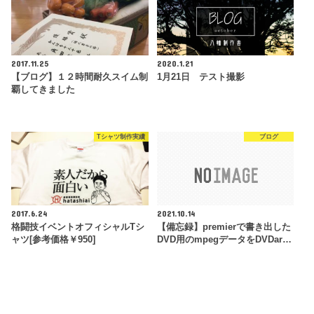
2017.11.25
2020.1.21
【ブログ】１２時間耐久スイム制
1月21日 テスト撮影
覇してきました
Tシャツ制作実績
ブログ
2017.6.24
2021.10.14
格闘技イベントオフィシャルTシ
【備忘録】premierで書き出した
ャツ[参考価格￥950]
DVD用のmpegデータをDVDar…