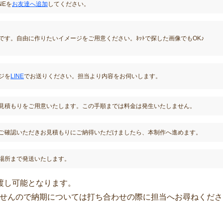
NEを
お友達へ追加
してください。
です。自由に作りたいイメージをご用意ください。ﾈｯﾄで探した画像でもOK♪
ジを
LINE
でお送りください。担当より内容をお伺いします。
見積もりをご用意いたします。この手順までは料金は発生いたしません。
ご確認いただきお見積もりにご納得いただけましたら、本制作へ進めます。
場所まで発送いたします。
渡し可能となります。
せんので納期については打ち合わせの際に担当へお尋ねくださ