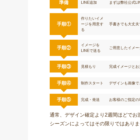
準備
LINE追加
まずは弊社公式LI
作りたいイメ
手順①
ージを用意す
手書きでも大丈夫
る
イメージを
手順②
ご用意したイメー
LINEで送る
手順③
見積もり
完成イメージとお
手順④
制作スタート
デザインも画像で
手順⑤
完成・発送
お客様のご指定の
通常、デザイン確定より2週間ほどでお
シーズンによってはその限りではありま