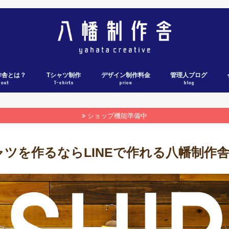
作舎とは？
Tシャツ制作
デザイン制作料金
管理人ブログ
bout
T-shirts
price
blog
Tシャツ制作料金表
Tシャツ制作の流れ
各社ウェブカタログ
Tシャツ制作実績
ショップ機能準備中
ャツを作るならLINEで作れる八幡制作