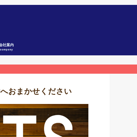
会社案内
company
舎へおまかせください