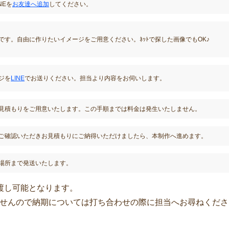
NEを
お友達へ追加
してください。
です。自由に作りたいイメージをご用意ください。ﾈｯﾄで探した画像でもOK♪
ジを
LINE
でお送りください。担当より内容をお伺いします。
見積もりをご用意いたします。この手順までは料金は発生いたしません。
ご確認いただきお見積もりにご納得いただけましたら、本制作へ進めます。
場所まで発送いたします。
渡し可能となります。
せんので納期については打ち合わせの際に担当へお尋ねくださ