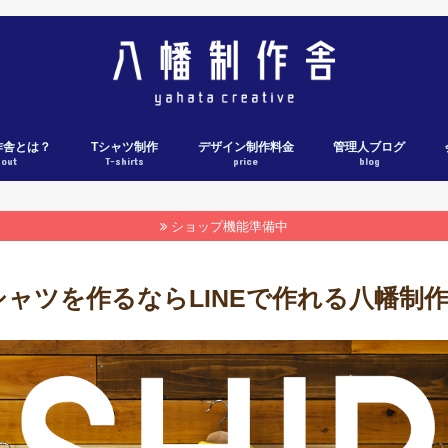
作舎とは？
Tシャツ制作
デザイン制作料金
管理人ブログ
bout
T-shirts
price
blog
Tシャツ制作料金表
Tシャツ制作の流れ
各社ウェブカタログ
Tシャツ制作実績
ショップ機能準備中
シャツを作るならLINEで作れる八幡制