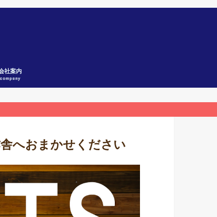
会社案内
company
作舎へおまかせください