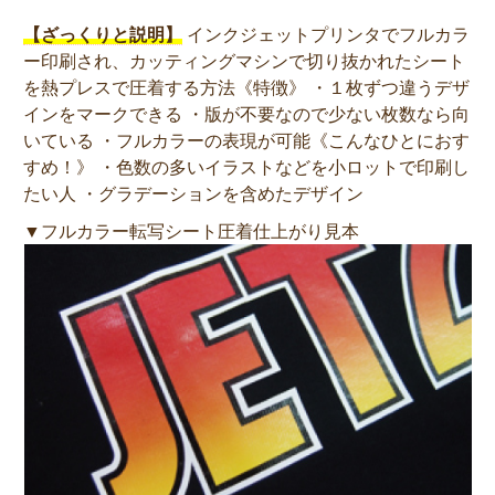
【ざっくりと説明】
インクジェットプリンタでフルカラ
ー印刷され、カッティングマシンで切り抜かれたシート
を熱プレスで圧着する方法《特徴》 ・１枚ずつ違うデザ
インをマークできる ・版が不要なので少ない枚数なら向
いている ・フルカラーの表現が可能《こんなひとにおす
すめ！》 ・色数の多いイラストなどを小ロットで印刷し
たい人 ・グラデーションを含めたデザイン
▼フルカラー転写シート圧着仕上がり見本