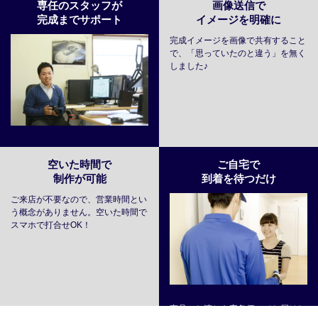
専任のスタッフが
画像送信で
完成までサポート
イメージを明確に
完成イメージを画像で共有すること
で、「思っていたのと違う」を無く
しました♪
空いた時間で
ご自宅で
制作が可能
到着を待つだけ
ご来店が不要なので、営業時間とい
う概念がありません。空いた時間で
スマホで打合せOK！
商品のお渡しも宅急便にてお届けし