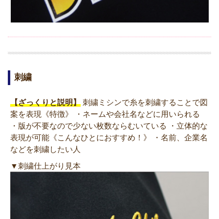
刺繍
【ざっくりと説明】
刺繍ミシンで糸を刺繍することで図
案を表現《特徴》 ・ネームや会社名などに用いられる
・版が不要なので少ない枚数ならむいている ・立体的な
表現が可能《こんなひとにおすすめ！》 ・名前、企業名
などを刺繍したい人
▼刺繍仕上がり見本