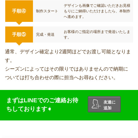
デザインも画像でご確認いただきお見積
手順④
制作スタート
もりにご納得いただけましたら、本制作
へ進めます。
お客様のご指定の場所まで発送いたしま
手順⑤
完成・発送
す。
通常、デザイン確定より2週間ほどでお渡し可能となりま
す。
シーズンによってはその限りではありませんので納期に
ついては打ち合わせの際に担当へお尋ねください。
まずはLINEでのご連絡お待
友達に
ちしております➧
追加