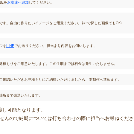
NEを
お友達へ追加
してください。
です。自由に作りたいイメージをご用意ください。ﾈｯﾄで探した画像でもOK♪
ジを
LINE
でお送りください。担当より内容をお伺いします。
見積もりをご用意いたします。この手順までは料金は発生いたしません。
ご確認いただきお見積もりにご納得いただけましたら、本制作へ進めます。
場所まで発送いたします。
渡し可能となります。
せんので納期については打ち合わせの際に担当へお尋ねくださ