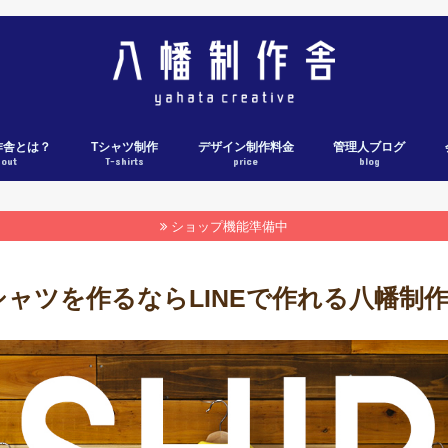
作舎とは？
Tシャツ制作
デザイン制作料金
管理人ブログ
bout
T-shirts
price
blog
Tシャツ制作料金表
Tシャツ制作の流れ
各社ウェブカタログ
Tシャツ制作実績
ショップ機能準備中
シャツを作るならLINEで作れる八幡制