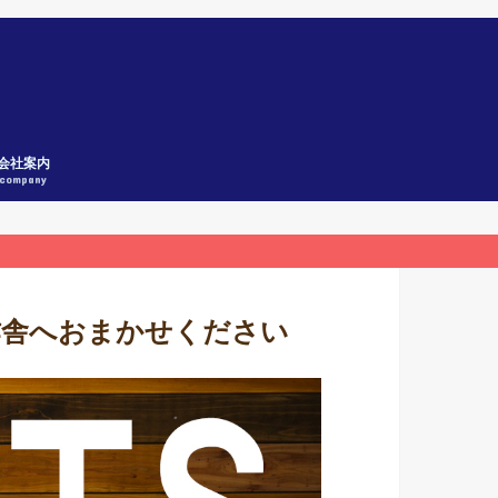
会社案内
company
作舎へおまかせください