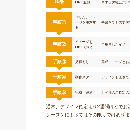
準備
LINE追加
まずは弊社公式LI
作りたいイメ
手順①
ージを用意す
手書きでも大丈夫
る
イメージを
手順②
ご用意したイメー
LINEで送る
手順③
見積もり
完成イメージとお
手順④
制作スタート
デザインも画像で
手順⑤
完成・発送
お客様のご指定の
通常、デザイン確定より2週間ほどでお
シーズンによってはその限りではありま