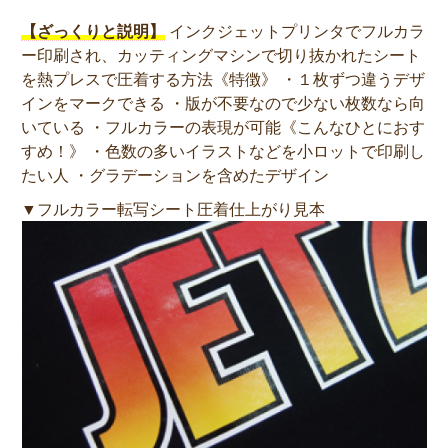
【ざっくりと説明】
インクジェットプリンタでフルカラ
ー印刷され、カッティングマシンで切り抜かれたシート
を熱プレスで圧着する方法《特徴》 ・１枚ずつ違うデザ
インをマークできる ・版が不要なので少ない枚数なら向
いている ・フルカラーの表現が可能《こんなひとにおす
すめ！》 ・色数の多いイラストなどを小ロットで印刷し
たい人 ・グラデーションを含めたデザイン
▼フルカラー転写シート圧着仕上がり見本