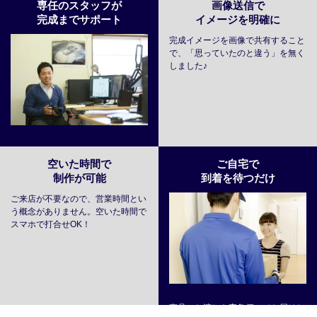
専任のスタッフが
画像送信で
完成までサポート
イメージを明確に
完成イメージを画像で共有すること
で、「思っていたのと違う」を無く
しました♪
空いた時間で
ご自宅で
制作が可能
到着を待つだけ
ご来店が不要なので、営業時間とい
う概念がありません。空いた時間で
スマホで打合せOK！
商品のお渡しも宅急便にてお届けし