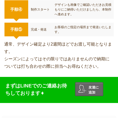
デザインも画像でご確認いただきお見積
手順④
制作スタート
もりにご納得いただけましたら、本制作
へ進めます。
お客様のご指定の場所まで発送いたしま
手順⑤
完成・発送
す。
通常、デザイン確定より2週間ほどでお渡し可能となりま
す。
シーズンによってはその限りではありませんので納期に
ついては打ち合わせの際に担当へお尋ねください。
まずはLINEでのご連絡お待
友達に
ちしております➧
追加