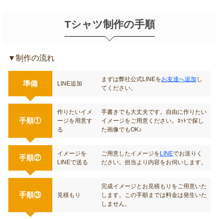
ます。もちろん送料は無料です。
Tシャツ制作の手順
▼制作の流れ
まずは弊社公式LINEを
お友達へ追加
し
準備
LINE追加
てください。
作りたいイメ
手書きでも大丈夫です。自由に作りたい
手順①
ージを用意す
イメージをご用意ください。ﾈｯﾄで探し
る
た画像でもOK♪
イメージを
ご用意したイメージを
LINE
でお送りく
手順②
LINEで送る
ださい。担当より内容をお伺いします。
完成イメージとお見積もりをご用意いた
手順③
見積もり
します。この手順までは料金は発生いた
しません。