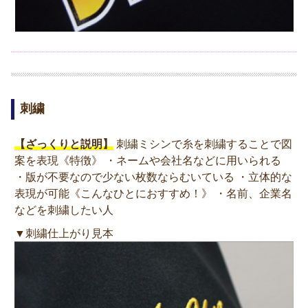
刺繍
【ざっくりと説明】
刺繍ミシンで糸を刺繍することで図
案を表現《特徴》 ・ネームや会社名などに用いられる
・版が不要なので少ない枚数ならむいている ・立体的な
表現が可能《こんなひとにおすすめ！》 ・名前、企業名
などを刺繍したい人
▼刺繍仕上がり見本