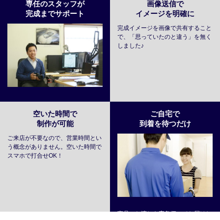
専任のスタッフが
画像送信で
完成までサポート
イメージを明確に
完成イメージを画像で共有すること
で、「思っていたのと違う」を無く
しました♪
空いた時間で
ご自宅で
制作が可能
到着を待つだけ
ご来店が不要なので、営業時間とい
う概念がありません。空いた時間で
スマホで打合せOK！
商品のお渡しも宅急便にてお届けし