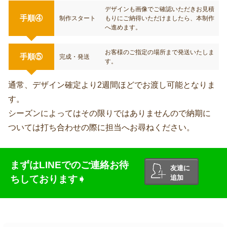
デザインも画像でご確認いただきお見積
手順④
制作スタート
もりにご納得いただけましたら、本制作
へ進めます。
お客様のご指定の場所まで発送いたしま
手順⑤
完成・発送
す。
通常、デザイン確定より2週間ほどでお渡し可能となりま
す。
シーズンによってはその限りではありませんので納期に
ついては打ち合わせの際に担当へお尋ねください。
まずはLINEでのご連絡お待
友達に
ちしております➧
追加