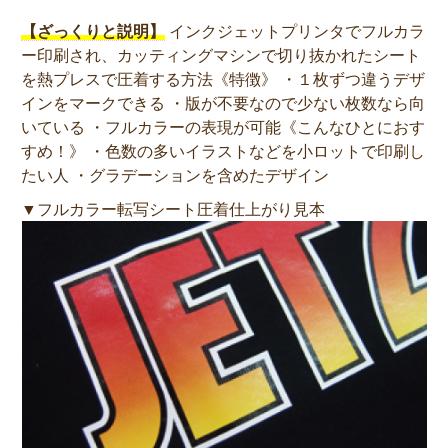
【ざっくりと説明】
インクジェットプリンタでフルカラ
ー印刷され、カッティングマシンで切り抜かれたシート
を熱プレスで圧着する方法《特徴》 ・１枚ずつ違うデザ
インをマークできる ・版が不要なので少ない枚数なら向
いている ・フルカラーの表現が可能《こんなひとにおす
すめ！》 ・色数の多いイラストなどを小ロットで印刷し
たい人 ・グラデーションを含めたデザイン
▼フルカラー転写シート圧着仕上がり見本