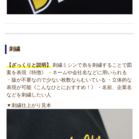
刺繍
【ざっくりと説明】
刺繍ミシンで糸を刺繍することで図
案を表現《特徴》 ・ネームや会社名などに用いられる
・版が不要なので少ない枚数ならむいている ・立体的な
表現が可能《こんなひとにおすすめ！》 ・名前、企業名
などを刺繍したい人
▼刺繍仕上がり見本