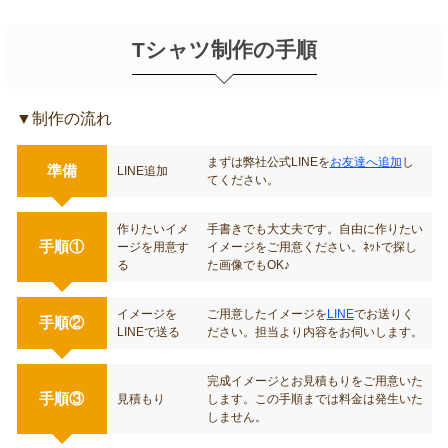
ます。もちろん送料は無料です。
Tシャツ制作の手順
▼制作の流れ
まずは弊社公式LINEを
お友達へ追加
し
準備
LINE追加
てください。
作りたいイメ
手書きでも大丈夫です。自由に作りたい
手順①
ージを用意す
イメージをご用意ください。ﾈｯﾄで探し
る
た画像でもOK♪
イメージを
ご用意したイメージを
LINE
でお送りく
手順②
LINEで送る
ださい。担当より内容をお伺いします。
完成イメージとお見積もりをご用意いた
手順③
見積もり
します。この手順までは料金は発生いた
しません。