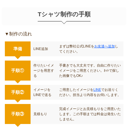
ます。もちろん送料は無料です。
Tシャツ制作の手順
▼制作の流れ
まずは弊社公式LINEを
お友達へ追加
し
準備
LINE追加
てください。
作りたいイメ
手書きでも大丈夫です。自由に作りたい
手順①
ージを用意す
イメージをご用意ください。ﾈｯﾄで探し
る
た画像でもOK♪
イメージを
ご用意したイメージを
LINE
でお送りく
手順②
LINEで送る
ださい。担当より内容をお伺いします。
完成イメージとお見積もりをご用意いた
手順③
見積もり
します。この手順までは料金は発生いた
しません。