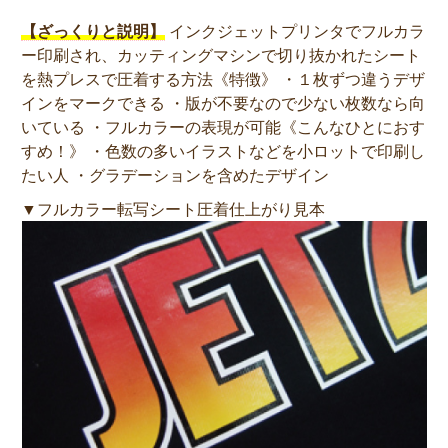
【ざっくりと説明】
インクジェットプリンタでフルカラ
ー印刷され、カッティングマシンで切り抜かれたシート
を熱プレスで圧着する方法《特徴》 ・１枚ずつ違うデザ
インをマークできる ・版が不要なので少ない枚数なら向
いている ・フルカラーの表現が可能《こんなひとにおす
すめ！》 ・色数の多いイラストなどを小ロットで印刷し
たい人 ・グラデーションを含めたデザイン
▼フルカラー転写シート圧着仕上がり見本