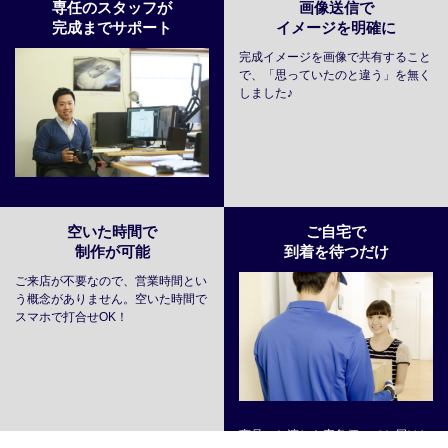
専任のスタッフが
画像送信で
完成までサポート
イメージを明確に
完成イメージを画像で共有すること
で、「思っていたのと違う」を無く
しました♪
空いた時間で
ご自宅で
制作が可能
到着を待つだけ
ご来店が不要なので、営業時間とい
う概念がありません。空いた時間で
スマホで打合せOK！
商品のお渡しも宅急便にてお届けし