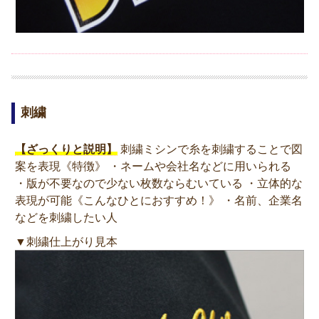
刺繍
【ざっくりと説明】
刺繍ミシンで糸を刺繍することで図
案を表現《特徴》 ・ネームや会社名などに用いられる
・版が不要なので少ない枚数ならむいている ・立体的な
表現が可能《こんなひとにおすすめ！》 ・名前、企業名
などを刺繍したい人
▼刺繍仕上がり見本