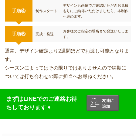
デザインも画像でご確認いただきお見積
手順④
制作スタート
もりにご納得いただけましたら、本制作
へ進めます。
お客様のご指定の場所まで発送いたしま
手順⑤
完成・発送
す。
通常、デザイン確定より2週間ほどでお渡し可能となりま
す。
シーズンによってはその限りではありませんので納期に
ついては打ち合わせの際に担当へお尋ねください。
まずはLINEでのご連絡お待
友達に
ちしております➧
追加