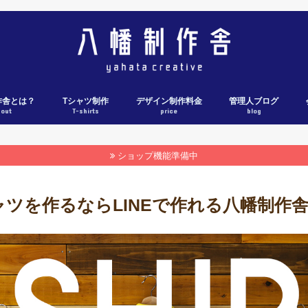
作舎とは？
Tシャツ制作
デザイン制作料金
管理人ブログ
bout
T-shirts
price
blog
Tシャツ制作料金表
Tシャツ制作の流れ
各社ウェブカタログ
Tシャツ制作実績
ショップ機能準備中
ャツを作るならLINEで作れる八幡制作