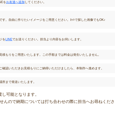
NEを
お友達へ追加
してください。
です。自由に作りたいイメージをご用意ください。ﾈｯﾄで探した画像でもOK♪
ジを
LINE
でお送りください。担当より内容をお伺いします。
見積もりをご用意いたします。この手順までは料金は発生いたしません。
ご確認いただきお見積もりにご納得いただけましたら、本制作へ進めます。
場所まで発送いたします。
渡し可能となります。
せんので納期については打ち合わせの際に担当へお尋ねくださ