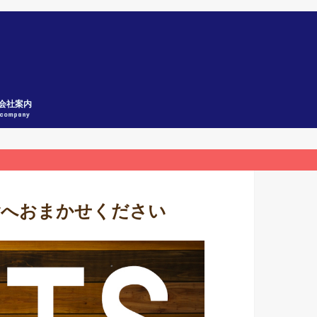
会社案内
company
舎へおまかせください