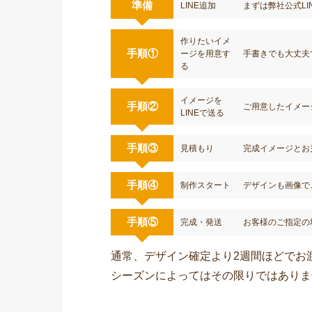
準備
LINE追加
まずは弊社公式LI
作りたいイメ
手順①
ージを用意す
手書きでも大丈夫
る
イメージを
手順②
ご用意したイメー
LINEで送る
手順③
見積もり
完成イメージとお
手順④
制作スタート
デザインも画像で
手順⑤
完成・発送
お客様のご指定の
通常、デザイン確定より2週間ほどでお
シーズンによってはその限りではありま