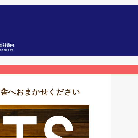
会社案内
company
作舎へおまかせください