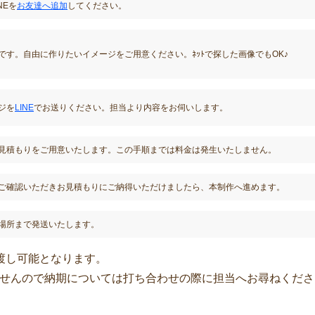
NEを
お友達へ追加
してください。
です。自由に作りたいイメージをご用意ください。ﾈｯﾄで探した画像でもOK♪
ジを
LINE
でお送りください。担当より内容をお伺いします。
見積もりをご用意いたします。この手順までは料金は発生いたしません。
ご確認いただきお見積もりにご納得いただけましたら、本制作へ進めます。
場所まで発送いたします。
渡し可能となります。
せんので納期については打ち合わせの際に担当へお尋ねくださ