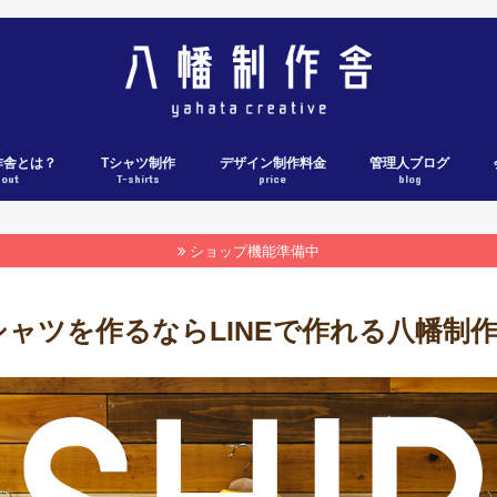
作舎とは？
Tシャツ制作
デザイン制作料金
管理人ブログ
bout
T-shirts
price
blog
Tシャツ制作料金表
Tシャツ制作の流れ
各社ウェブカタログ
Tシャツ制作実績
ショップ機能準備中
シャツを作るならLINEで作れる八幡制