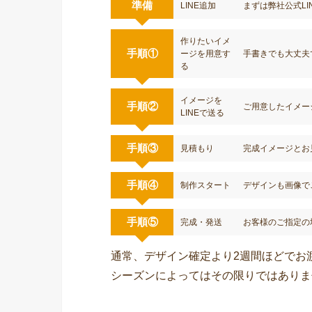
準備
LINE追加
まずは弊社公式LI
作りたいイメ
手順①
ージを用意す
手書きでも大丈夫
る
イメージを
手順②
ご用意したイメー
LINEで送る
手順③
見積もり
完成イメージとお
手順④
制作スタート
デザインも画像で
手順⑤
完成・発送
お客様のご指定の
通常、デザイン確定より2週間ほどでお
シーズンによってはその限りではありま