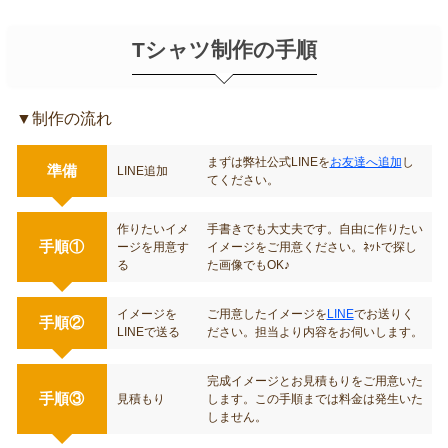
ます。もちろん送料は無料です。
Tシャツ制作の手順
▼制作の流れ
まずは弊社公式LINEを
お友達へ追加
し
準備
LINE追加
てください。
作りたいイメ
手書きでも大丈夫です。自由に作りたい
手順①
ージを用意す
イメージをご用意ください。ﾈｯﾄで探し
る
た画像でもOK♪
イメージを
ご用意したイメージを
LINE
でお送りく
手順②
LINEで送る
ださい。担当より内容をお伺いします。
完成イメージとお見積もりをご用意いた
手順③
見積もり
します。この手順までは料金は発生いた
しません。