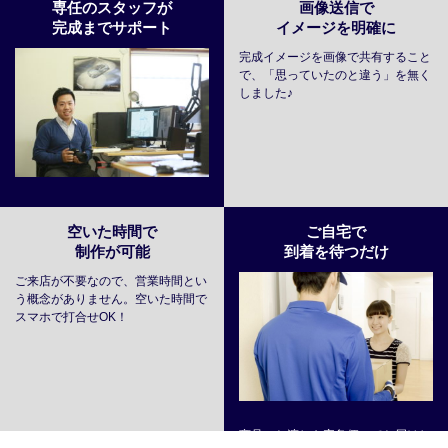
専任のスタッフが
画像送信で
完成までサポート
イメージを明確に
完成イメージを画像で共有すること
で、「思っていたのと違う」を無く
しました♪
空いた時間で
ご自宅で
制作が可能
到着を待つだけ
ご来店が不要なので、営業時間とい
う概念がありません。空いた時間で
スマホで打合せOK！
商品のお渡しも宅急便にてお届けし