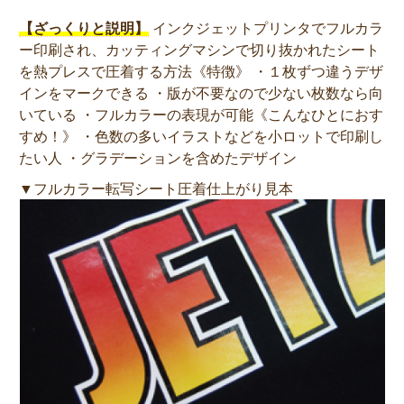
【ざっくりと説明】
インクジェットプリンタでフルカラ
ー印刷され、カッティングマシンで切り抜かれたシート
を熱プレスで圧着する方法《特徴》 ・１枚ずつ違うデザ
インをマークできる ・版が不要なので少ない枚数なら向
いている ・フルカラーの表現が可能《こんなひとにおす
すめ！》 ・色数の多いイラストなどを小ロットで印刷し
たい人 ・グラデーションを含めたデザイン
▼フルカラー転写シート圧着仕上がり見本