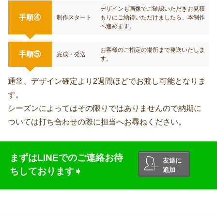
デザインも画像でご確認いただきお見積
手順④
制作スタート
もりにご納得いただけましたら、本制作
へ進めます。
お客様のご指定の場所まで発送いたしま
手順⑤
完成・発送
す。
通常、デザイン確定より2週間ほどでお渡し可能となりま
す。
シーズンによってはその限りではありませんので納期に
ついては打ち合わせの際に担当へお尋ねください。
まずはLINEでのご連絡お待
友達に
ちしております➧
追加