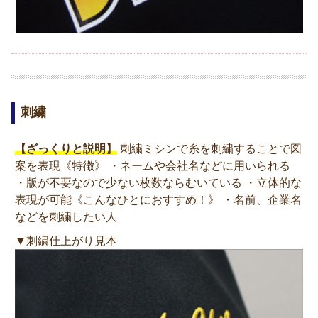
刺繍
【ざっくりと説明】
刺繍ミシンで糸を刺繍することで図
案を表現《特徴》 ・ネームや会社名などに用いられる
・版が不要なので少ない枚数ならむいている ・立体的な
表現が可能《こんなひとにおすすめ！》 ・名前、企業名
などを刺繍したい人
▼刺繍仕上がり見本