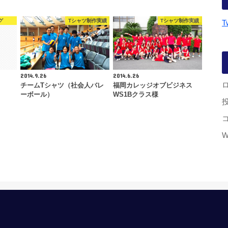
グ
Tシャツ制作実績
Tシャツ制作実績
T
2014.9.26
2014.6.26
チームTシャツ（社会人バレ
福岡カレッジオブビジネス
ーボール）
WS1Bクラス様
W