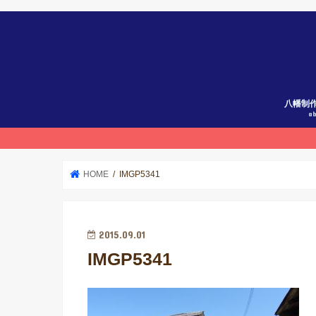
八幡制
a
HOME
IMGP5341
2015.09.01
IMGP5341