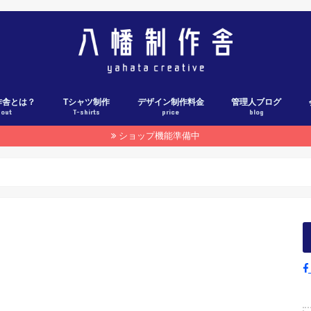
作舎とは？
Tシャツ制作
デザイン制作料金
管理人ブログ
bout
T-shirts
price
blog
ショップ機能準備中
Tシャツ制作料金表
Tシャツ制作の流れ
各社ウェブカタログ
Tシャツ制作実績