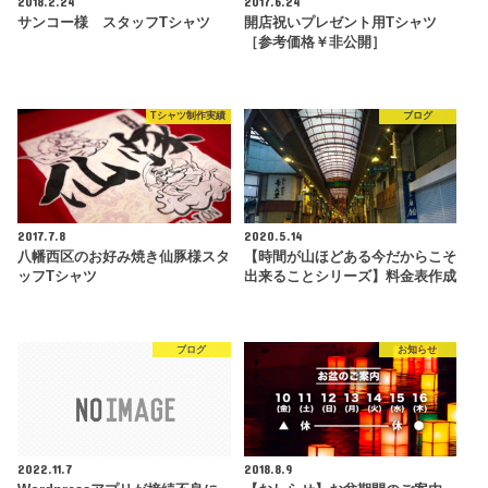
2018.2.24
2017.6.24
サンコー様 スタッフTシャツ
開店祝いプレゼント用Tシャツ
［参考価格￥非公開］
Tシャツ制作実績
ブログ
2017.7.8
2020.5.14
八幡西区のお好み焼き仙豚様スタ
【時間が山ほどある今だからこそ
ッフTシャツ
出来ることシリーズ】料金表作成
ブログ
お知らせ
2022.11.7
2018.8.9