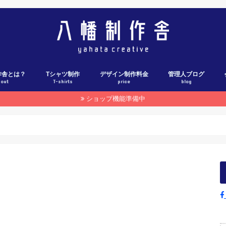
作舎とは？
Tシャツ制作
デザイン制作料金
管理人ブログ
bout
T-shirts
price
blog
ショップ機能準備中
Tシャツ制作料金表
Tシャツ制作の流れ
各社ウェブカタログ
Tシャツ制作実績