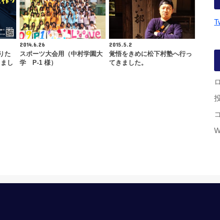
T
2014.6.26
2015.5.2
りた
スポーツ大会用（中村学園大
覚悟をきめに松下村塾へ行っ
りまし
学 P-1 様）
てきました。
W