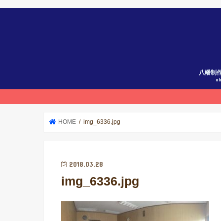
八幡制
a
HOME
img_6336.jpg
2018.03.28
img_6336.jpg